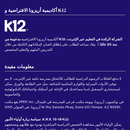
أكاديمية أريزونا الافتراضية و K12
أكاديمية أريزونا الافتراضية
مدعومة من K12، الشركة الرائدة في التعليم عبر الإنترنت
منذ 25 عامًا.
معًا، نساعد الطلاب على إطلاق العنان لإمكاناتهم الكاملة من خلال
التدريس الملهم والتعلم المخصص.
معلومات مفيدة
لا تدفع العائلات الرسوم الدراسية للطالب للالتحاق بمدرسة عامة عبر الإنترنت. لا يتم
توفير الأدوات المنزلية واللوازم المكتبية الشائعة، مثل حبر الطابعة والورق. يمكن
لمستشاري التسجيل لدينا مساعدتك في الإجابة عن أسئلتك واحتياجاتك التكنولوجية
والحاسوبية.
يقع مكتب PPEP, Inc في توكسون، أريزونا، ويوجد مكتب فرعي للمدرسة في غليندال،
أريزونا، في العنوان 1255 W. Rio Salado Pkwy, Suite 201 Tempe, AZ 85281.
سياسة زيارة أولياء الأمور: A.R.S. 15-184(J):
يمكن لأولياء الأمور مشاهدة الحصص الدراسية المباشرة بهدوء مع طلابهم ونشجعهم
على ذلك، ولكننا نطلب من العائلات الامتناع عن مقاطعة أو التحدث مباشرة إلى المعلم