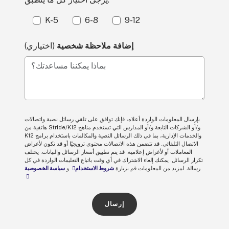
K-5
6-8
9-12
إضافة ملاحظة شخصية
(اختياري)
بماذا يمكننا مساعدتك؟
بإرسال المعلومات الواردة أعلاه، فإنك توافق على تلقي رسائل نصية واتصالات
هاتفية من Stride/K12 و/أو الشركات التابعة و/أو المدارس التي تستخدم مناهج
K12 والخدمات الإدارية، بما في ذلك الرسائل النصية والمكالمات باستخدام برامج
الاتصال التلقائي. قد تتضمن هذه الاتصالات محتوى ترويجيًا أو قد تكون لأغراض
المعاملات أو لأغراض إعلامية. قد يتم تطبيق أسعار الرسائل والبيانات. يختلف
تكرار الرسائل. يمكنك إلغاء الاشتراك في أي وقت باتباع التعليمات الواردة في كل
رسالة. لمزيد من المعلومات قم بزيارة
شروط الاستخدام
و
سياسة الخصوصية
إرسال