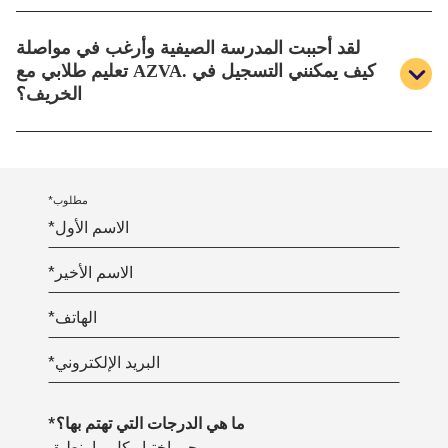
يجب إكمال جميع التقييمات بدرجة نجاح 60 أو أعلى قبل
لقد أحببت المدرسة الصيفية وأرغب في مواصلة
نهاية الدورة.
تعليم طلابي مع AZVA. كيف يمكنني التسجيل في
الخريف؟
نود أن تكون طالباً لدينا للعام الدراسي! اتبع الخطوات
للبدء.
الموجودة على
التسجيل لدينا
*مطلوب
*الاسم الأول
*الاسم الأخير
*الهاتف
*البريد الإلكتروني
*ما هي الدرجات التي تهتم بها؟
يرجى اختيار كل ما ينطبق.