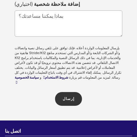
إضافة ملاحظة شخصية
(اختياري)
بماذا يمكننا مساعدتك؟
بإرسال المعلومات الواردة أعلاه، فإنك توافق على تلقي رسائل نصية واتصالات
هاتفية من Stride/K12 و/أو الشركات التابعة و/أو المدارس التي تستخدم مناهج
K12 والخدمات الإدارية، بما في ذلك الرسائل النصية والمكالمات باستخدام برامج
الاتصال التلقائي. قد تتضمن هذه الاتصالات محتوى ترويجيًا أو قد تكون لأغراض
المعاملات أو لأغراض إعلامية. قد يتم تطبيق أسعار الرسائل والبيانات. يختلف
تكرار الرسائل. يمكنك إلغاء الاشتراك في أي وقت باتباع التعليمات الواردة في كل
رسالة. لمزيد من المعلومات قم بزيارة
شروط الاستخدام
و
سياسة الخصوصية
إرسال
اتصل بنا