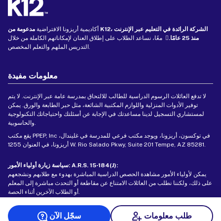
أكاديمية أريزونا الافتراضية
مدعومة من K12، الشركة الرائدة في التعليم عبر الإنترنت
منذ 25 عامًا.
معًا، نساعد الطلاب على إطلاق العنان لإمكاناتهم الكاملة من خلال
التدريس الملهم والتعلم المخصص.
معلومات مفيدة
لا تدفع العائلات الرسوم الدراسية للطالب للالتحاق بمدرسة عامة عبر الإنترنت. لا يتم
توفير الأدوات المنزلية واللوازم المكتبية الشائعة، مثل حبر الطابعة والورق. يمكن
لمستشاري التسجيل لدينا مساعدتك في الإجابة عن أسئلتك واحتياجاتك التكنولوجية
والحاسوبية.
يقع مكتب PPEP, Inc في توكسون، أريزونا، ويوجد مكتب فرعي للمدرسة في غليندال،
أريزونا، في العنوان 1255 W. Rio Salado Pkwy, Suite 201 Tempe, AZ 85281.
سياسة زيارة أولياء الأمور: A.R.S. 15-184(J):
يمكن لأولياء الأمور مشاهدة الحصص الدراسية المباشرة بهدوء مع طلابهم ونشجعهم
على ذلك، ولكننا نطلب من العائلات الامتناع عن مقاطعة أو التحدث مباشرة إلى المعلم
أو الطلاب الآخرين أثناء الحصة.
طلب معلومات
سجّل الآن